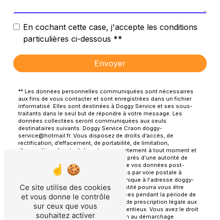
En cochant cette case, j'accepte les conditions
particulières ci-dessous **
Envoyer
** Les données personnelles communiquées sont nécessaires
aux fins de vous contacter et sont enregistrées dans un fichier
informatisé. Elles sont destinées à Doggy Service et ses sous-
traitants dans le seul but de répondre à votre message. Les
données collectées seront communiquées aux seuls
destinataires suivants: Doggy Service Craon doggy-
service@hotmail.fr. Vous disposez de droits d’accès, de
rectification, d’effacement, de portabilité, de limitation,
d’opposition, de retrait de votre consentement à tout moment et
du droit d’introduire une réclamation auprès d’une autorité de
contrôle, ainsi que d’organiser le sort de vos données post-
mortem. Vous pouvez exercer ces droits par voie postale à
l'adresse Craon ou par courrier électronique à l'adresse doggy-
Ce site utilise des cookies
service@hotmail.fr. Un justificatif d'identité pourra vous être
demandé. Nous conservons vos données pendant la période de
et vous donne le contrôle
prise de contact puis pendant la durée de prescription légale aux
sur ceux que vous
fins probatoires et de gestion des contentieux. Vous avez le droit
souhaitez activer
de vous inscrire sur la liste d'opposition au démarchage