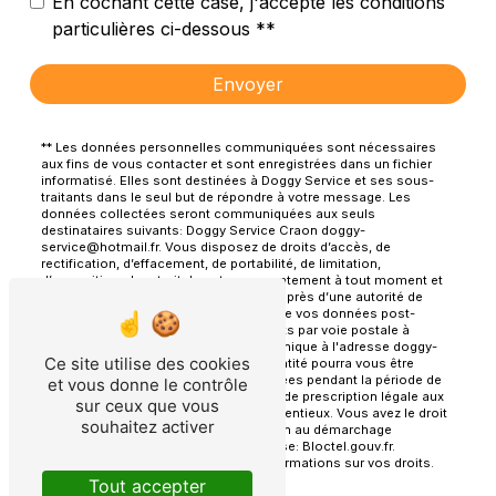
En cochant cette case, j'accepte les conditions
particulières ci-dessous **
Envoyer
** Les données personnelles communiquées sont nécessaires
aux fins de vous contacter et sont enregistrées dans un fichier
informatisé. Elles sont destinées à Doggy Service et ses sous-
traitants dans le seul but de répondre à votre message. Les
données collectées seront communiquées aux seuls
destinataires suivants: Doggy Service Craon doggy-
service@hotmail.fr. Vous disposez de droits d’accès, de
rectification, d’effacement, de portabilité, de limitation,
d’opposition, de retrait de votre consentement à tout moment et
du droit d’introduire une réclamation auprès d’une autorité de
contrôle, ainsi que d’organiser le sort de vos données post-
mortem. Vous pouvez exercer ces droits par voie postale à
l'adresse Craon ou par courrier électronique à l'adresse doggy-
Ce site utilise des cookies
service@hotmail.fr. Un justificatif d'identité pourra vous être
demandé. Nous conservons vos données pendant la période de
et vous donne le contrôle
prise de contact puis pendant la durée de prescription légale aux
sur ceux que vous
fins probatoires et de gestion des contentieux. Vous avez le droit
souhaitez activer
de vous inscrire sur la liste d'opposition au démarchage
téléphonique, disponible à cette adresse:
Bloctel.gouv.fr
.
Consultez le site cnil.fr pour plus d’informations sur vos droits.
Tout accepter