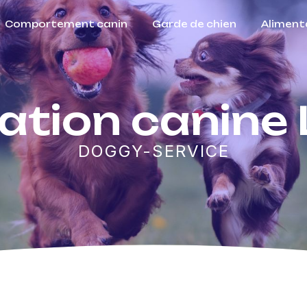
Comportement canin
Garde de chien
Aliment
ation canine 
DOGGY-SERVICE