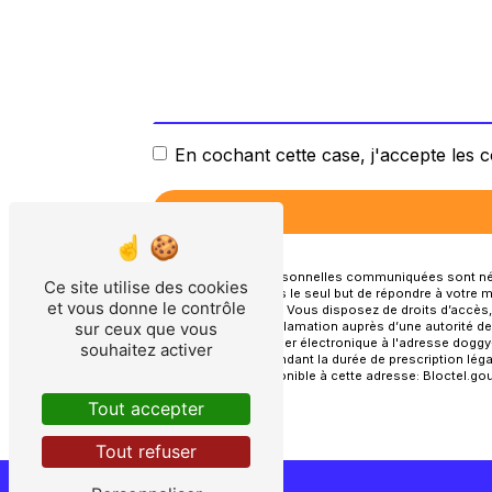
En cochant cette case, j'accepte les c
** Les données personnelles communiquées sont néces
Ce site utilise des cookies
sous-traitants dans le seul but de répondre à votr
et vous donne le contrôle
service@hotmail.fr. Vous disposez de droits d’accès, d
d’introduire une réclamation auprès d’une autorité d
sur ceux que vous
Craon ou par courrier électronique à l'adresse doggy
souhaitez activer
de contact puis pendant la durée de prescription léga
téléphonique, disponible à cette adresse:
Bloctel.gou
Tout accepter
Tout refuser