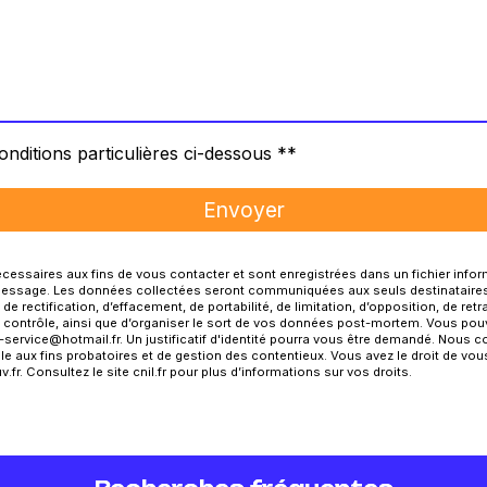
onditions particulières ci-dessous **
Envoyer
saires aux fins de vous contacter et sont enregistrées dans un fichier inform
e message. Les données collectées seront communiquées aux seuls destinataire
e rectification, d’effacement, de portabilité, de limitation, d’opposition, de re
e contrôle, ainsi que d’organiser le sort de vos données post-mortem. Vous pouv
-service@hotmail.fr. Un justificatif d'identité pourra vous être demandé. Nous
le aux fins probatoires et de gestion des contentieux. Vous avez le droit de vou
v.fr
. Consultez le site cnil.fr pour plus d’informations sur vos droits.