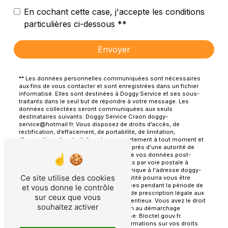
En cochant cette case, j'accepte les conditions
particulières ci-dessous **
Envoyer
** Les données personnelles communiquées sont nécessaires
aux fins de vous contacter et sont enregistrées dans un fichier
informatisé. Elles sont destinées à Doggy Service et ses sous-
traitants dans le seul but de répondre à votre message. Les
données collectées seront communiquées aux seuls
destinataires suivants: Doggy Service Craon doggy-
service@hotmail.fr. Vous disposez de droits d’accès, de
rectification, d’effacement, de portabilité, de limitation,
d’opposition, de retrait de votre consentement à tout moment et
du droit d’introduire une réclamation auprès d’une autorité de
contrôle, ainsi que d’organiser le sort de vos données post-
mortem. Vous pouvez exercer ces droits par voie postale à
l'adresse Craon ou par courrier électronique à l'adresse doggy-
Ce site utilise des cookies
service@hotmail.fr. Un justificatif d'identité pourra vous être
demandé. Nous conservons vos données pendant la période de
et vous donne le contrôle
prise de contact puis pendant la durée de prescription légale aux
sur ceux que vous
fins probatoires et de gestion des contentieux. Vous avez le droit
souhaitez activer
de vous inscrire sur la liste d'opposition au démarchage
téléphonique, disponible à cette adresse:
Bloctel.gouv.fr
.
Consultez le site cnil.fr pour plus d’informations sur vos droits.