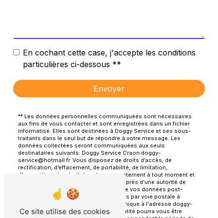
En cochant cette case, j'accepte les conditions
particulières ci-dessous **
Envoyer
** Les données personnelles communiquées sont nécessaires
aux fins de vous contacter et sont enregistrées dans un fichier
informatisé. Elles sont destinées à Doggy Service et ses sous-
traitants dans le seul but de répondre à votre message. Les
données collectées seront communiquées aux seuls
destinataires suivants: Doggy Service Craon doggy-
service@hotmail.fr. Vous disposez de droits d’accès, de
rectification, d’effacement, de portabilité, de limitation,
d’opposition, de retrait de votre consentement à tout moment et
du droit d’introduire une réclamation auprès d’une autorité de
contrôle, ainsi que d’organiser le sort de vos données post-
mortem. Vous pouvez exercer ces droits par voie postale à
l'adresse Craon ou par courrier électronique à l'adresse doggy-
Ce site utilise des cookies
service@hotmail.fr. Un justificatif d'identité pourra vous être